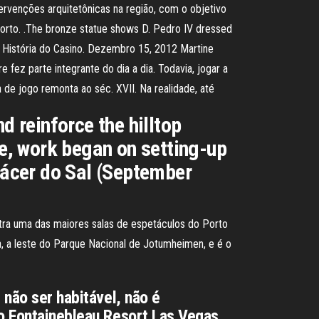
tervenções arquitetônicas na região, com o objetivo
 Porto. .The bronze statue shows D. Pedro IV dressed
826. História do Casino. Dezembro 15, 2012 Martine
fez parte integrante do dia a dia. Todavia, jogar a
e jogo remonta ao séc. XVII. Na realidade, até
d reinforce the hilltop
me, work began on setting-up
lcácer do Sal (September
tra uma das maiores salas de espetáculos do Porto
a, a leste do Parque Nacional de Jotumheimen, e é o
 não ser habitável, não é
o Fontainebleau Resort Las Vegas ,