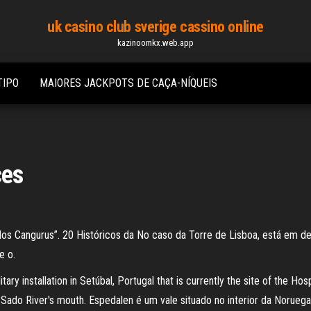
uk casino club sverige cassino online
kazinoomkx.web.app
TIPO
MAIORES JACKPOTS DE CAÇA-NÍQUEIS
ces
os Cangurus”. 20 Históricos da No caso da Torre de Lisboa, está em de-
e o.
ary installation in Setúbal, Portugal that is currently the site of the Ho
e Sado River's mouth. Espedalen é um vale situado no interior da Norueg