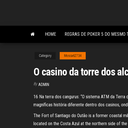
Skip
to
the
content
HOME
REGRAS DE POKER 5 DO MESMO 
Category
Mosca62734
O casino da torre dos al
By
ADMIN
16 Na terra dos cangurus: “O sistema ATM da Terra d
magníficas história diferente dentro dos casinos, ond
The Fort of Santiago do Outão is a former coastal milit
located on the Costa Azul at the northern side of th