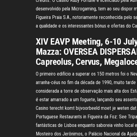
credits.. O Casino Ruby Fortune é licenciado pela A
desenvolvido pela Microgaming, tem ao seu dispor ma
Figueira Praia S.A., notoriamente reconhecida pelo 
a qualidade e os interessantes bónus e ofertas do C
XIV EAVP Meeting, 6-10 July,
Mazza: OVERSEA DISPERSAL
Capreolus, Cervus, Megaloce
O primeiro edifício a superar os 150 metros foi o 
arranha-céus no fim da década de 1990, muito tard
considerada a torre de observação mais alta dos Est
é estar amarrado a um foguete, lançando seu assent
Casino terecht komt bijvoorbeeld moet je weten dat d
Portuguese Restaurants in Figueira da Foz: See Tripa
fantásticas de Lisboa enquanto saboreia vinho loca
Mosteiro dos Jerônimos, o Palácio Nacional da Ajud