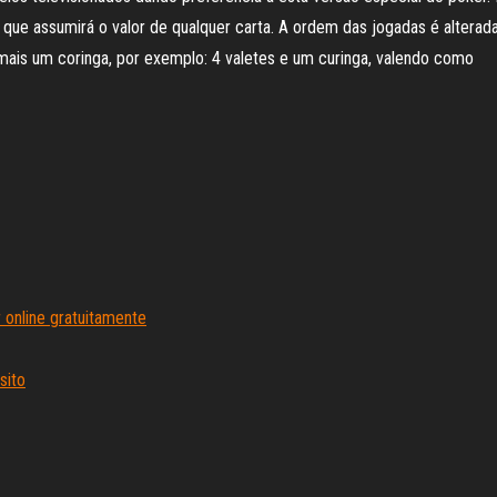
que assumirá o valor de qualquer carta. A ordem das jogadas é alterada,
mais um coringa, por exemplo: 4 valetes e um curinga, valendo como
r online gratuitamente
sito