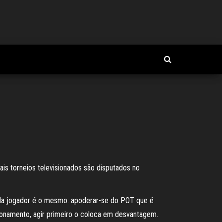
is torneios televisionados são disputados no
da jogador é o mesmo: apoderar-se do POT que é
ionamento, agir primeiro o coloca em desvantagem.