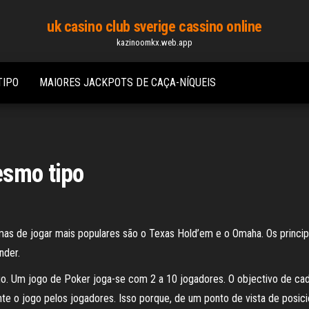
uk casino club sverige cassino online
kazinoomkx.web.app
TIPO
MAIORES JACKPOTS DE CAÇA-NÍQUEIS
esmo tipo
as de jogar mais populares são o Texas Hold’em e o Omaha. Os principa
nder.
o. Um jogo de Poker joga-se com 2 a 10 jogadores. O objectivo de ca
te o jogo pelos jogadores. Isso porque, de um ponto de vista de posic