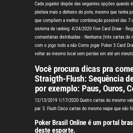
Cada jogador dispõe das seguintes opções quando é a 
pleiteia mais o dinheiro do pote, mesmo que tenha
que compõem a melhor combinação possível das 7 car
sistema de ranking. 4/24/2020 Five Card Draw - Regr
comunitárias distribuídas - Nenhuma (três cartas do
com o jogo todo a não Como jogar Poker 5 Card Draw 
voltar ao mesmo local sem perdas em até um minuto.
Você procura dicas pra com
Straigth-Flush: Sequência d
por exemplo: Paus, Ouros, 
12/13/2019 1/17/2020 Quatro cartas do mesmo valor, 
par. 5. Flush Cinco cartas do mesmo naipe que não 
Poker Brasil Online é um portal bra
deste esporte.