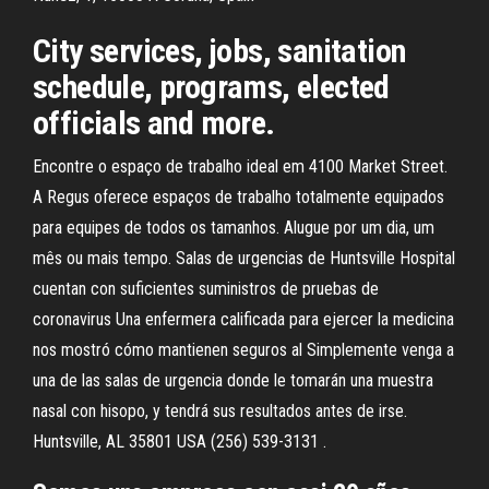
City services, jobs, sanitation
schedule, programs, elected
officials and more.
Encontre o espaço de trabalho ideal em 4100 Market Street.
A Regus oferece espaços de trabalho totalmente equipados
para equipes de todos os tamanhos. Alugue por um dia, um
mês ou mais tempo. Salas de urgencias de Huntsville Hospital
cuentan con suficientes suministros de pruebas de
coronavirus Una enfermera calificada para ejercer la medicina
nos mostró cómo mantienen seguros al Simplemente venga a
una de las salas de urgencia donde le tomarán una muestra
nasal con hisopo, y tendrá sus resultados antes de irse.
Huntsville, AL 35801 USA (256) 539-3131 .