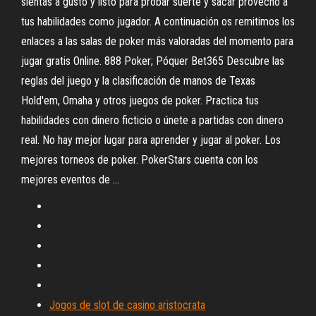
sientas a gusto y listo para probar suerte y sacar provecho a
tus habilidades como jugador. A continuación os remitimos los
enlaces a las salas de poker más valoradas del momento para
jugar gratis Online. 888 Poker; Póquer Bet365 Descubre las
reglas del juego y la clasificación de manos de Texas
Hold'em, Omaha y otros juegos de poker. Practica tus
habilidades con dinero ficticio o únete a partidas con dinero
real. No hay mejor lugar para aprender y jugar al poker. Los
mejores torneos de poker. PokerStars cuenta con los
mejores eventos de …
Jogos de slot de casino aristocrata