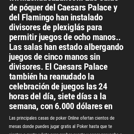
de póquer del Caesars Palace y
del Flamingo han instalado
divisores de plexiglás para
permitir juegos de ocho manos..
Las salas han estado albergando
juegos de cinco manos sin
divisores. El Caesars Palace
también ha reanudado la
celebración de juegos las 24
horas del día, siete días a la
semana, con 6.000 dólares en
Las principales casas de poker Online ofertan cientos de
mesas donde puedes jugar gratis al Poker hasta que te