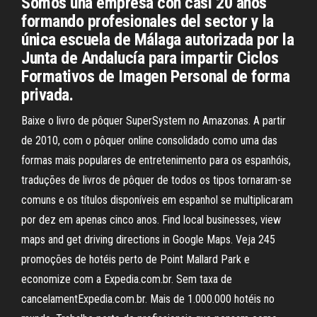
Somos una empresa con casi 20 años
formando profesionales del sector y la
única escuela de Málaga autorizada por la
Junta de Andalucía para impartir Ciclos
Formativos de Imagen Personal de forma
privada.
Baixe o livro de pôquer SuperSystem no Amazonas. A partir
de 2010, com o pôquer online consolidado como uma das
formas mais populares de entretenimento para os espanhóis,
traduções de livros de pôquer de todos os tipos tornaram-se
comuns e os títulos disponíveis em espanhol se multiplicaram
por dez em apenas cinco anos. Find local businesses, view
maps and get driving directions in Google Maps. Veja 245
promoções de hotéis perto de Point Mallard Park e
economize com a Expedia.com.br. Sem taxa de
cancelamentExpedia.com.br. Mais de 1.000.000 hotéis no