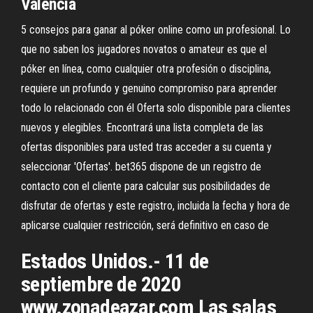
Valencia
5 consejos para ganar al póker online como un profesional. Lo
que no saben los jugadores novatos o amateur es que el
póker en línea, como cualquier otra profesión o disciplina,
requiere un profundo y genuino compromiso para aprender
todo lo relacionado con él Oferta solo disponible para clientes
nuevos y elegibles. Encontrará una lista completa de las
ofertas disponibles para usted tras acceder a su cuenta y
seleccionar 'Ofertas'. bet365 dispone de un registro de
contacto con el cliente para calcular sus posibilidades de
disfrutar de ofertas y este registro, incluida la fecha y hora de
aplicarse cualquier restricción, será definitivo en caso de
Estados Unidos.- 11 de
septiembre de 2020
www.zonadeazar.com Las salas