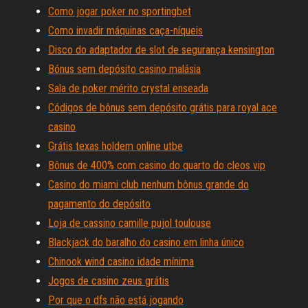
Como jogar poker no sportingbet
Como invadir máquinas caça-níqueis
Disco do adaptador de slot de segurança kensington
Bónus sem depósito casino malásia
Sala de poker mérito crystal enseada
Códigos de bônus sem depósito grátis para royal ace
casino
Grátis texas holdem online utbe
Bônus de 400% com casino do quarto do cleos vip
Casino do miami club nenhum bônus grande do
pagamento do depósito
Loja de cassino camille pujol toulouse
Blackjack do baralho do casino em linha único
Chinook wind casino idade mínima
Jogos de casino zeus grátis
Por que o dfs não está jogando