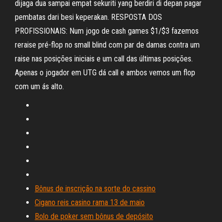
dijaga dua sampai empat sekuriti yang berdiri di depan pagar
pembatas dari besi keperakan. RESPOSTA DOS
PROFISSIONAIS: Num jogo de cash games $1/$3 fazemos
reraise pré-flop no small blind com par de damas contra um
raise nas posições iniciais e um call das últimas posições.
Apenas o jogador em UTG dá call e ambos vemos um flop
com um ás alto.
Bônus de inscrição na sorte do cassino
Cigano reis casino rama 13 de maio
Bolo de poker sem bônus de depósito