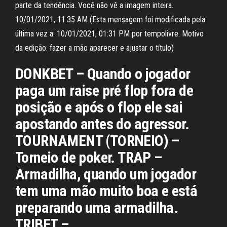
parte da tendência. Você não vê a imagem inteira.
10/01/2021, 11:35 AM (Esta mensagem foi modificada pela
última vez a: 10/01/2021, 01:31 PM por tempolivre. Motivo
da edição: fazer a mão aparecer e ajustar o título)
DONKBET – Quando o jogador
paga um raise pré flop fora de
posição e após o flop ele sai
apostando antes do agressor.
TOURNAMENT (TORNEIO) –
Torneio de poker. TRAP –
Armadilha, quando um jogador
tem uma mão muito boa e está
preparando uma armadilha.
TRIBET – …